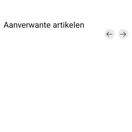
Aanverwante artikelen
Carousel items
062142253 MC Tie-
062142254 MC Tie-
062400040 Ch.
Dye côtes doux S
Dye côtes doux L
moignon Tie-Dye
tricolore en Mér
€28,00
€28,00
€60,00