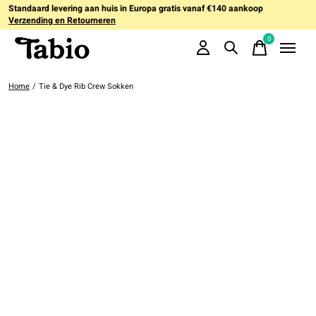
Standaard levering aan huis in Europa gratis vanaf €140 aankoop
Verzending en Retourneren
0
items
Home
/
Tie & Dye Rib Crew Sokken