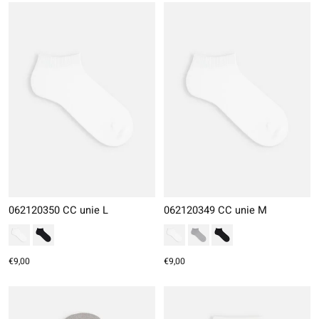
062120350 CC unie L
062120349 CC unie M
€9,00
€9,00