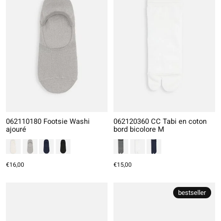
062110180 Footsie Washi
062120360 CC Tabi en coton
ajouré
bord bicolore M
€16,00
€15,00
bestseller