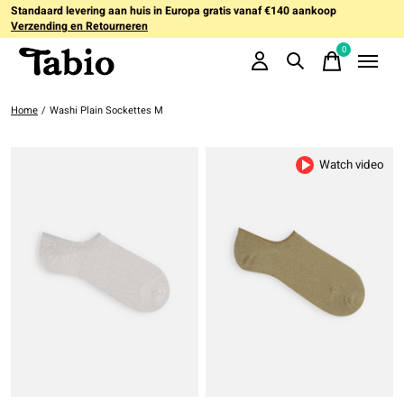
Standaard levering aan huis in Europa gratis vanaf €140 aankoop
Verzending en Retourneren
0
items
Home
/
Washi Plain Sockettes M
Watch video