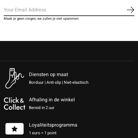
Ab
Maak je geen zorgen, we zullen je niet spammen
Diensten op maat
Borduur | Anti-slip | Niet-elastisch
Afhaling in de winkel
Bereid in 2 uur
Loyaliteitsprogramma
1 euro = 1 point