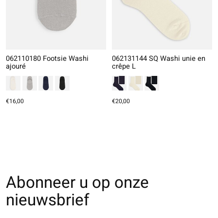
062110180 Footsie Washi
062131144 SQ Washi unie en
ajouré
crêpe L
€16,00
€20,00
Abonneer u op onze
nieuwsbrief