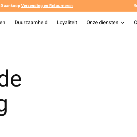
140 aankoop
Verzending en Retourneren
R
ten
Duurzaamheid
Loyaliteit
Onze diensten
O
 de
g