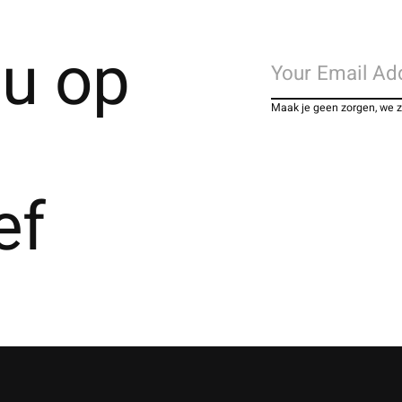
u op
Maak je geen zorgen, we 
ef