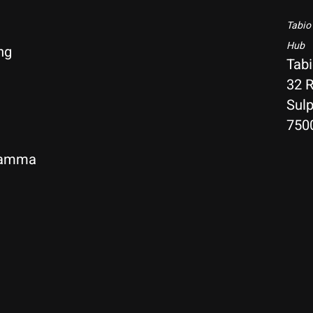
Tabio
Hub
ng
Tab
32 R
Sulp
750
gramma