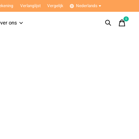
ekening
Verlanglijst
Vergelijk
Nederlands
0
items
ver ons