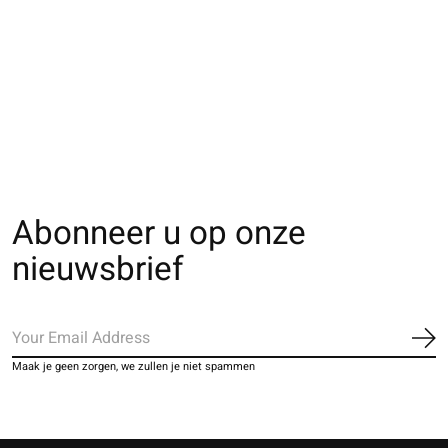
011770067 MB
011770014 MB grand
011773800 MB
Raschel fleurs en
résille nylon
BASIC Soft Fit 1
dentelle
€9,00
€7,00
€16,00
Abonneer u op onze
nieuwsbrief
Ab
Maak je geen zorgen, we zullen je niet spammen