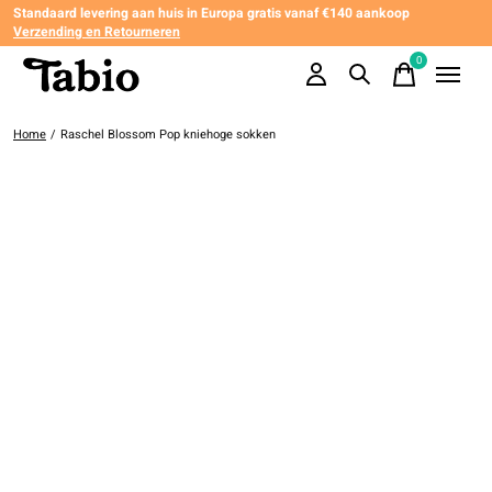
Standaard levering aan huis in Europa gratis vanaf €140 aankoop
Verzending en Retourneren
0
items
Home
/
Raschel Blossom Pop kniehoge sokken