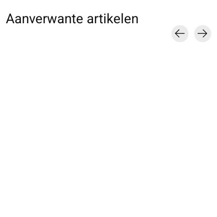
Aanverwante artikelen
Carousel items
011780003 BL 70D
011170126 MB lamé
011770014 MB g
basique
maille fine
résille nylon
€10,00
€16,00
€9,00