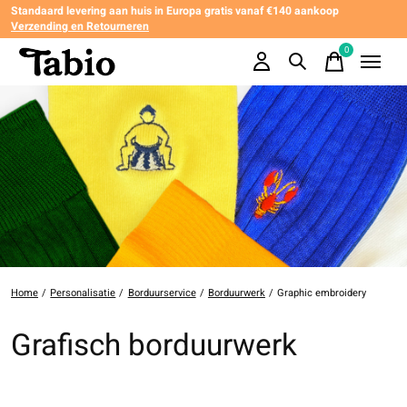
Standaard levering aan huis in Europa gratis vanaf €140 aankoop
Verzending en Retourneren
0
items
Home
/
Personalisatie
/
Borduurservice
/
Borduurwerk
/
Graphic embroidery
Grafisch borduurwerk