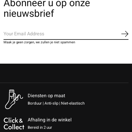
Abonneer u op onze
nieuwsbrief
Ab
Maak je geen zorgen, we zullen je niet spammen
Diensten op maat
Borduur | Anti-slip | Niet-elastisch
Afhaling in de winkel
Bereid in 2 uur