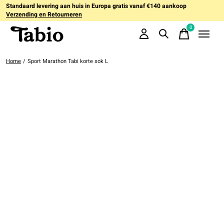
Standaard levering aan huis in Europa gratis vanaf €140 aankoop
Verzending en Retourneren
0
items
Home
/
Sport Marathon Tabi korte sok L