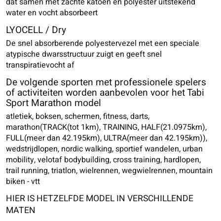
dat samen met zachte katoen en polyester uitstekend
water en vocht absorbeert
LYOCELL / Dry
De snel absorberende polyestervezel met een speciale
atypische dwarsstructuur zuigt en geeft snel
transpiratievocht af
De volgende sporten met professionele spelers
of activiteiten worden aanbevolen voor het Tabi
Sport Marathon model
atletiek, boksen, schermen, fitness, darts,
marathon(TRACK(tot 1km), TRAINING, HALF(21.0975km),
FULL(meer dan 42.195km), ULTRA(meer dan 42.195km)),
wedstrijdlopen, nordic walking, sportief wandelen, urban
mobility, velotaf bodybuilding, cross training, hardlopen,
trail running, triatlon, wielrennen, wegwielrennen, mountain
biken - vtt
HIER IS HETZELFDE MODEL IN VERSCHILLENDE
MATEN