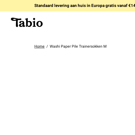
Standaard levering aan huis in Europa gratis vanaf €
Home
/
Washi Paper Pile Trainersokken M