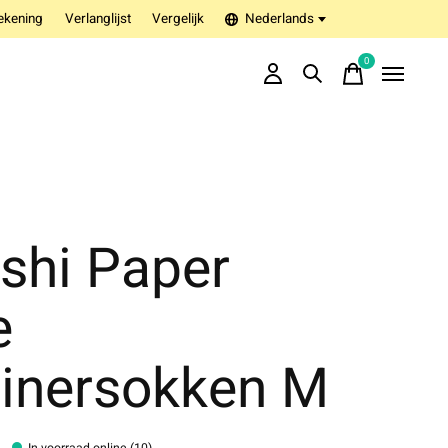
ekening
Verlanglijst
Vergelijk
Nederlands
0
items
shi Paper
e
ainersokken M
In voorraad online (10)