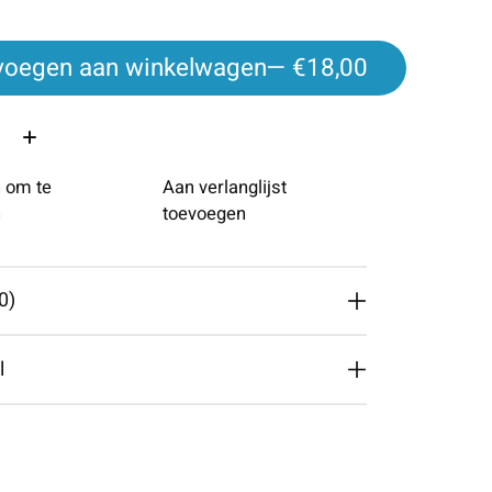
voegen aan winkelwagen
— €18,00
 om te
Aan verlanglijst
n
toevoegen
0)
l