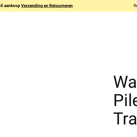
140 aankoop
Verzending en Retourneren
R
Wa
Pil
Tr