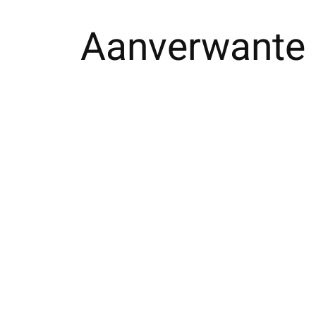
Aanverwante 
Carousel items