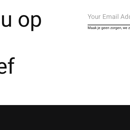
u op
Maak je geen zorgen, we 
ef