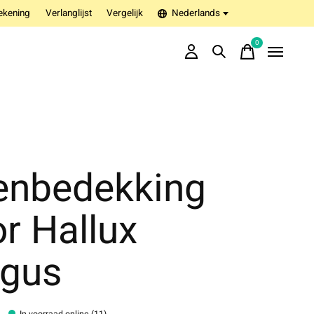
ekening
Verlanglijst
Vergelijk
Nederlands
0
items
enbedekking
r Hallux
lgus
In voorraad online (11)