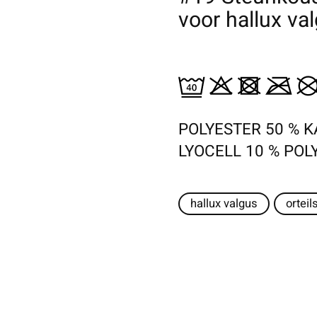
voor hallux va
POLYESTER 50 % K
LYOCELL 10 % PO
hallux valgus
orteil