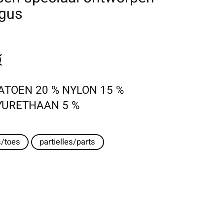
lgus
ATOEN 20 % NYLON 15 %
LYURETHAAN 5 %
s/toes
partielles/parts