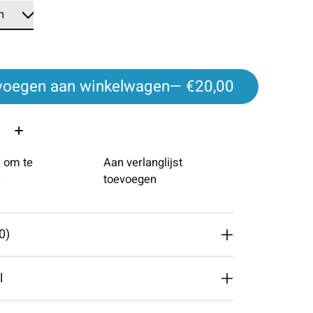
voegen aan winkelwagen
— €20,00
 om te
Aan verlanglijst
n
toevoegen
0)
l