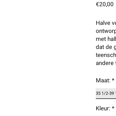
€20,00
Halve v
ontworp
met hal
dat de 
teensch
andere 
Maat:
*
Kleur:
*