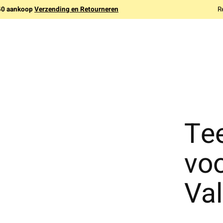
140 aankoop
Verzending en Retourneren
R
Te
voo
Va