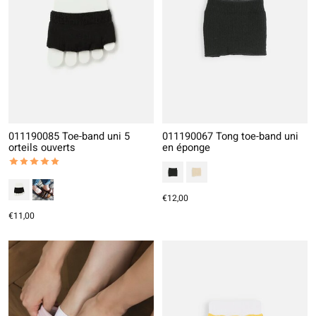
011190085 Toe-band uni 5
011190067 Tong toe-band uni
orteils ouverts
en éponge
The rating of this product is
5
out of 5
€12,00
€11,00