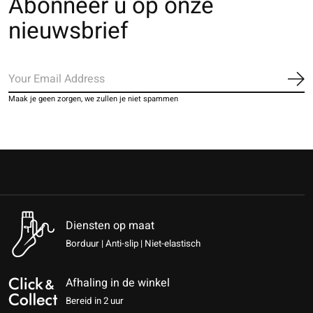
Abonneer u op onze
nieuwsbrief
Ab
Maak je geen zorgen, we zullen je niet spammen
Diensten op maat
Borduur | Anti-slip | Niet-elastisch
Afhaling in de winkel
Bereid in 2 uur