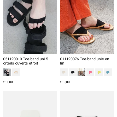
051190019 Toe-band uni 5
011190076 Toe-band unie en
orteils ouverts étroit
lin
€11,00
€10,00