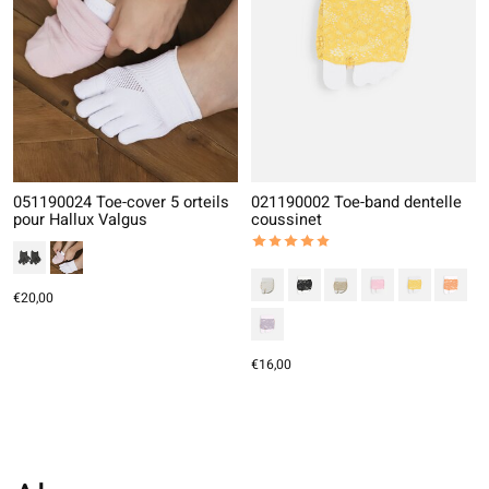
051190024 Toe-cover 5 orteils
021190002 Toe-band dentelle
pour Hallux Valgus
coussinet
The rating of this product is
5
out
€20,00
€16,00