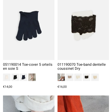
051190014 Toe-cover 5 orteils
011190070 Toe-band dentelle
en soie S
coussinet Dry
€14,00
€16,00