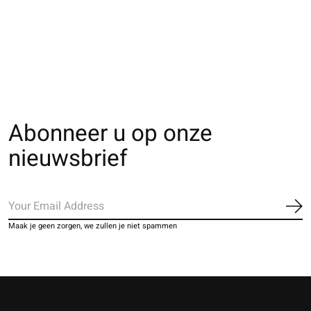
dentelle coussinet
uni 5 orteils ouverts
uni 5 orteils ouv
étroit
The rating of this product is
5
out of 5
The rating of thi
€16,00
€11,00
€11,00
Abonneer u op onze
nieuwsbrief
Ab
Maak je geen zorgen, we zullen je niet spammen