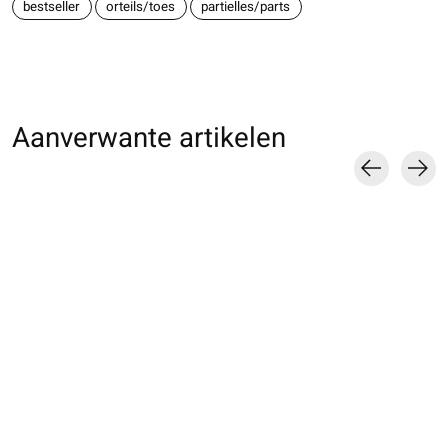
bestseller
orteils/toes
partielles/parts
Aanverwante artikelen
Carousel items
021190002 Toe-band
051190019 Toe-band
011190085 Toe-