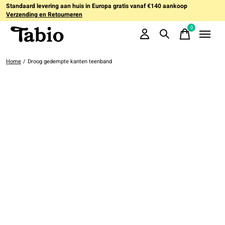
Standaard levering aan huis in Europa gratis vanaf €140 aankoop
Verzending en Retourneren
0
items
Home
/
Droog gedempte kanten teenband