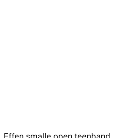
Effen smalle open teenband