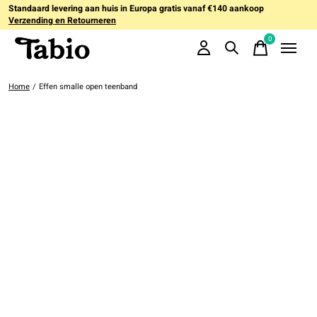
Standaard levering aan huis in Europa gratis vanaf €140 aankoop
Verzending en Retourneren
0
items
Home
/
Effen smalle open teenband