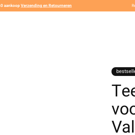
140 aankoop
Verzending en Retourneren
R
bestsell
Te
voo
Va