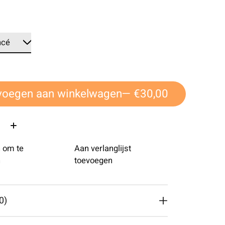
voegen aan winkelwagen
— €30,00
 om te
Aan verlanglijst
n
toevoegen
0)