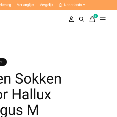
ekening
Verlanglijst
Vergelijk
Nederlands
0
items
er
en Sokken
r Hallux
lgus M