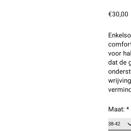
€30,00
Enkelso
comfort
voor ha
dat de 
onderst
wrijvin
vermind
Maat:
*