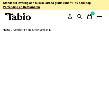
Standaard levering aan huis in Europa gratis vanaf €140 aankoop
Verzending en Retourneren
0
items
Home
/
Comfort Fit No-Show Sokken L