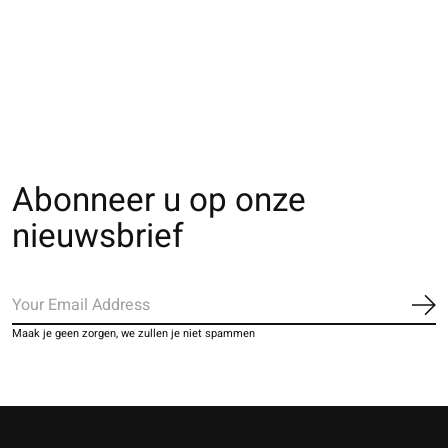
062110028 Footsie
062110005 Footsie
062110105 Foots
uni Fit invisible en
uni Fit invisible en
uni Lyocell L
coton S
coton M
The rating of thi
€13,00
€13,00
€13,00
Abonneer u op onze
nieuwsbrief
Ab
Maak je geen zorgen, we zullen je niet spammen