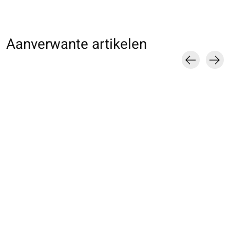
Aanverwante artikelen
Carousel items
062142183 MC Tabi
062110170 Footsie
062120348 CC T
unie en coton L
basse Tabi invisible
unie en papier W
COOLMAX® L
éponge L
€20,00
€15,00
€20,00