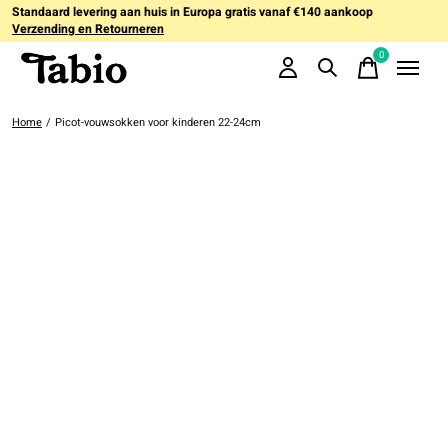
Standaard levering aan huis in Europa gratis vanaf €140 aankoop
Verzending en Retourneren
0
items
Home
/
Picot-vouwsokken voor kinderen 22-24cm