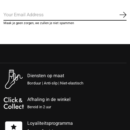
Ab
Maak je geen zorgen, we zullen je niet spammen
Diensten op maat
Borduur | Anti-slip | Niet-elastisch
Afhaling in de winkel
Bereid in 2 uur
Loyaliteitsprogramma