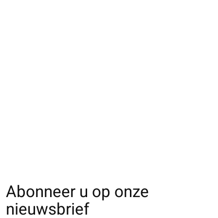
013133470 SQ unie à
côtes en coton
Enf.22-24cm
€10,00
Abonneer u op onze
nieuwsbrief