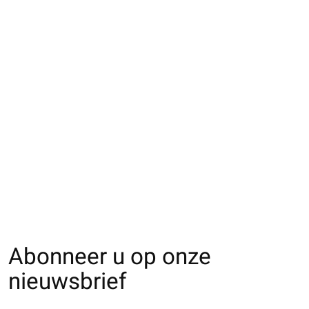
021132597 SQ tête
021132624 SQ motif
021132620 SQ e
de chat en coton
orchidée en coton/lin
coton/lin mix pl
frais
tropicales
€18,00
€20,00
€18,00
Abonneer u op onze
nieuwsbrief