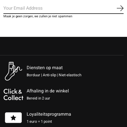
Ab
Maak je geen zorgen, we zullen je niet spammen
Diensten op maat
Borduur | Anti-slip | Niet-elastisch
Afhaling in de winkel
Bereid in 2 uur
Loyaliteitsprogramma
1 euro = 1 point