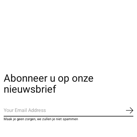
011132712 SQ Tabi
011141452 MC Tabi
021170187 CH 5
unie en coton
fleurs en relief
orteils en Mérin
fine Premium
€15,00
€18,00
€26,00
Abonneer u op onze
nieuwsbrief
Ab
Maak je geen zorgen, we zullen je niet spammen