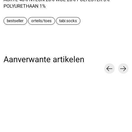
POLYURETHAAN 1%
bestseller
orteils/toes
tabi socks
Aanverwante artikelen
Carousel items