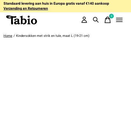
Standaard levering aan huis in Europa gratis vanaf €140 aankoop
Verzending en Retourneren
0
items
Home
/
Kindersokken met strik en tule, maat L (19-21 cm)