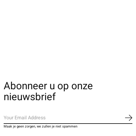
051000070 Masque
051000076 Masque
de confort sans
d'été dentelle
couture Xtra doux
rafraîchissant
€5,00
The rating of this product is
5
out of 5
€12,00
Abonneer u op onze
nieuwsbrief
Ab
Maak je geen zorgen, we zullen je niet spammen