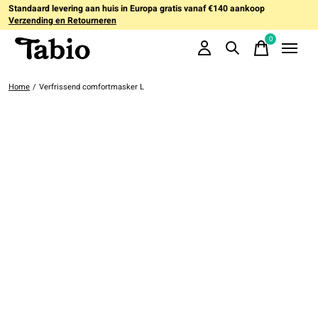
Standaard levering aan huis in Europa gratis vanaf €140 aankoop
Verzending en Retourneren
0
items
Home
/
Verfrissend comfortmasker L