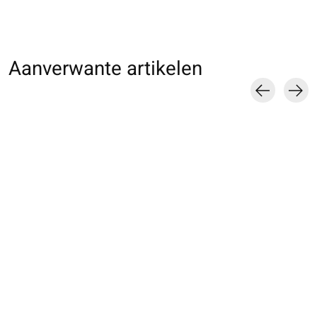
Aanverwante artikelen
Carousel items
071140014 MC Sport
071120048 CC Sport
071120037 CC S
Football 5 orteils S
Marathon Tabi S
Marathon Pro 5
orteils XS
€28,00
€26,00