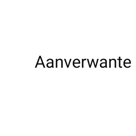
Aanverwante 
Carousel items