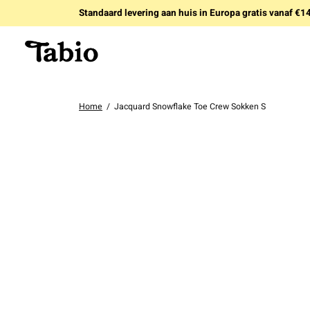
Standaard levering aan huis in Europa gratis vanaf €
Home
/
Jacquard Snowflake Toe Crew Sokken S