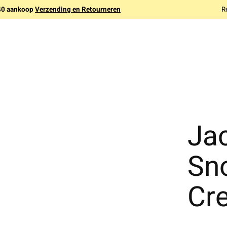
140 aankoop
Verzending en Retourneren
R
Ja
Sn
Cr