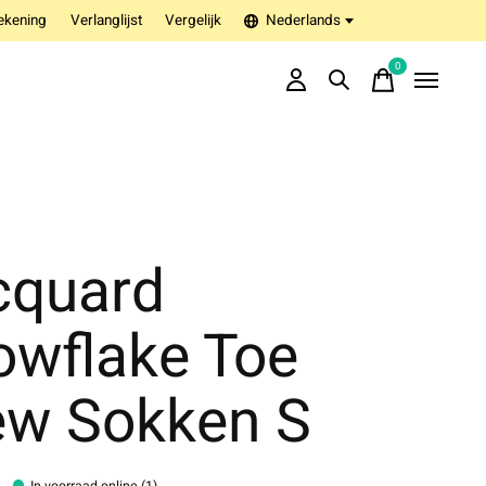
ekening
Verlanglijst
Vergelijk
Nederlands
0
items
cquard
owflake Toe
ew Sokken S
In voorraad online (1)