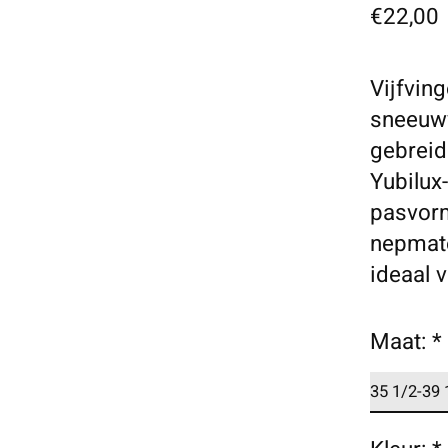
€22,00
Vijfvin
sneeuwv
gebreid
Yubilux
pasvorm
nepmate
ideaal 
Maat:
*