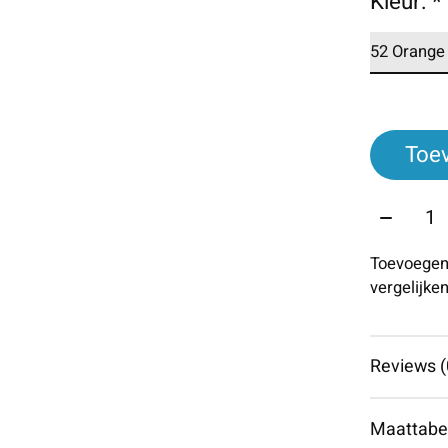
Kleur:
*
Toe
Aantal:
Toevoegen
vergelijke
Reviews (
Maattabe