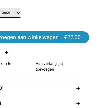
voegen aan winkelwagen
— €22,00
 om te
Aan verlanglijst
n
toevoegen
0)
l