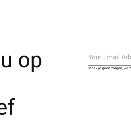
u op
Maak je geen zorgen, we 
ef