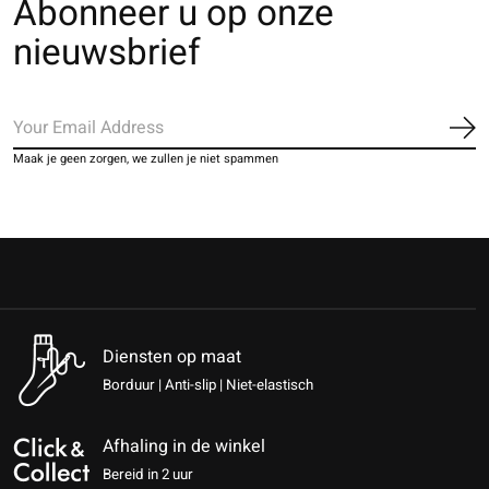
Abonneer u op onze
nieuwsbrief
Ab
Maak je geen zorgen, we zullen je niet spammen
Diensten op maat
Borduur | Anti-slip | Niet-elastisch
Afhaling in de winkel
Bereid in 2 uur