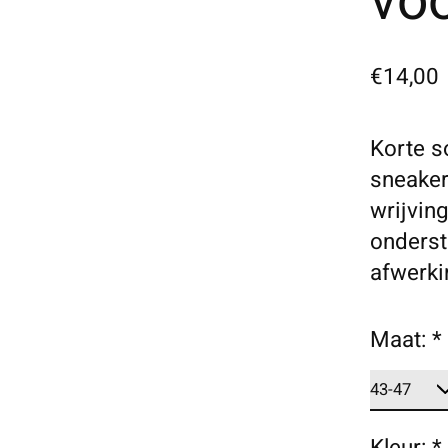
voo
€14,00
Korte s
sneaker
wrijvin
onderst
afwerki
Maat:
*