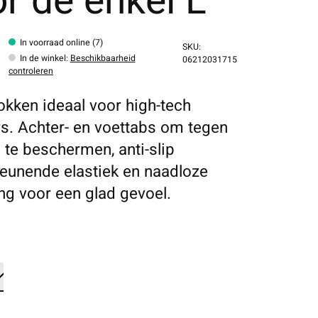
r de enkel L
In voorraad online (7)
SKU:
In de winkel
:
Beschikbaarheid
06212031715
controleren
okken ideaal voor high-tech
s. Achter- en voettabs om tegen
g te beschermen, anti-slip
eunende elastiek en naadloze
ng voor een glad gevoel.