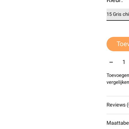
Kleur:
*
Toe
Aantal:
Toevoegen
vergelijke
Reviews (
Maattabe