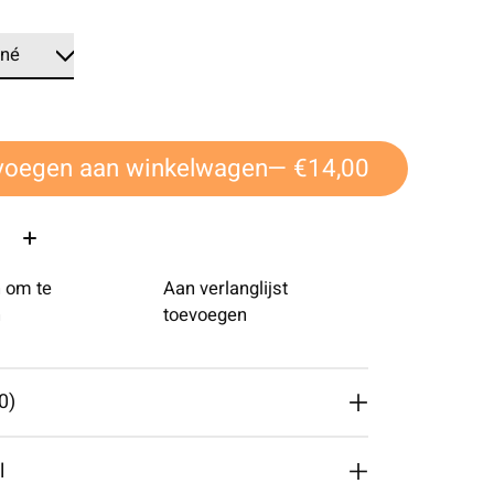
voegen aan winkelwagen
— €14,00
 om te
Aan verlanglijst
n
toevoegen
0)
l