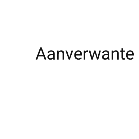
Aanverwante 
Carousel items