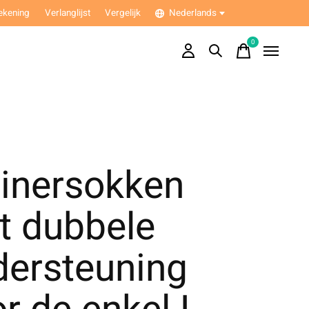
ekening
Verlanglijst
Vergelijk
Nederlands
0
items
ainersokken
t dubbele
dersteuning