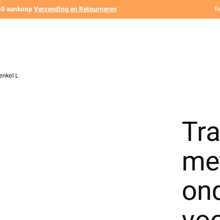
140 aankoop
Verzending en Retourneren
R
enkel L
Tr
me
on