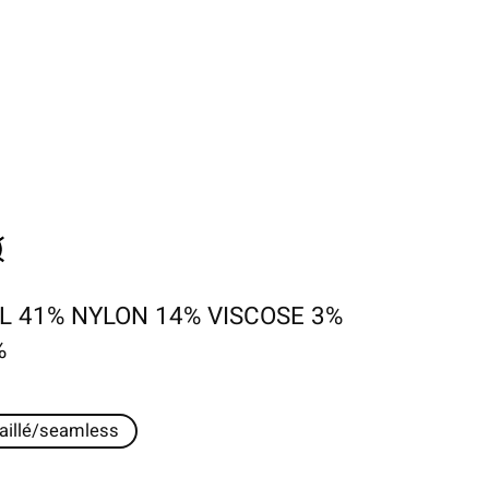
L 41% NYLON 14% VISCOSE 3%
%
aillé/seamless