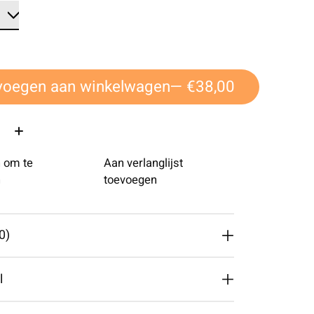
voegen aan winkelwagen
— €38,00
 om te
Aan verlanglijst
n
toevoegen
0)
l