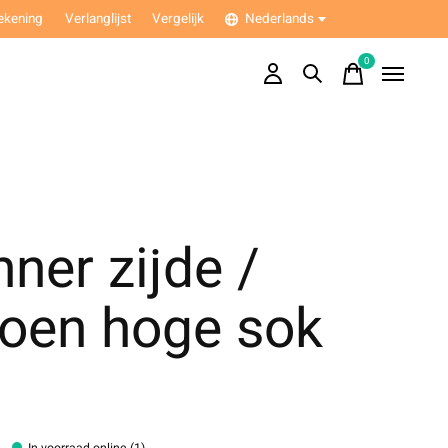
ekening
Verlanglijst
Vergelijk
Nederlands
0
items
ner zijde /
toen hoge sok
In voorraad online (1)