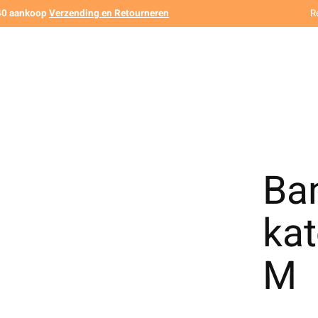
140 aankoop
Verzending en Retourneren
R
Ban
ka
M