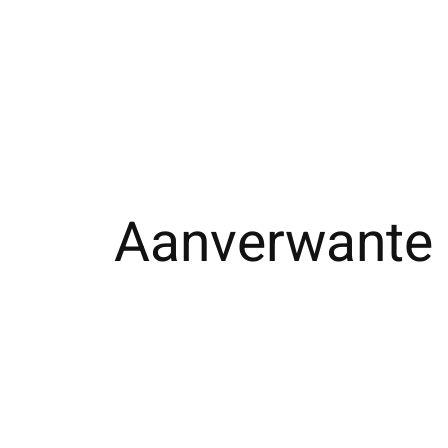
Aanverwante 
Carousel items