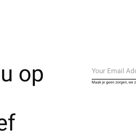
u op
Maak je geen zorgen, we 
ef