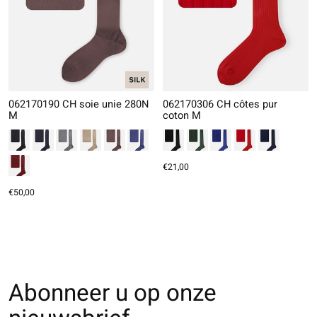
062170190 CH soie unie 280N
062170306 CH côtes pur
M
coton M
€21,00
€50,00
Abonneer u op onze