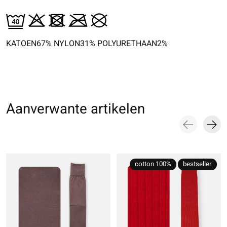
KATOEN67% NYLON31% POLYURETHAAN2%
Aanverwante artikelen
Carousel items
cotton 100%
bestseller