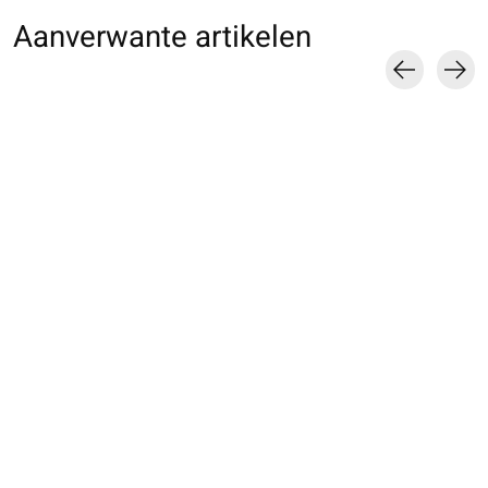
Aanverwante artikelen
Carousel items
062140424 MC motif
062130190 SQ gros
062140116 MC d
aliens cosmiques
pois colorés
M
€17,00
€14,00
€18,00