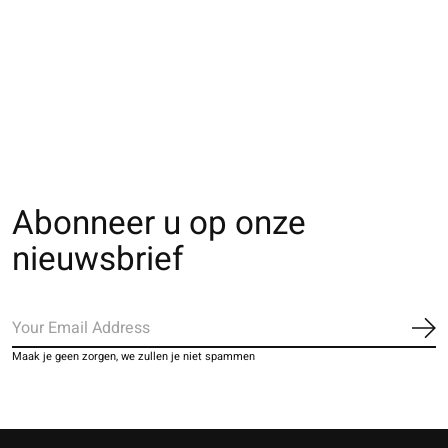
062142030 MC multi-
062131204 SQ multi-
062131235 SQ mu
rayures L
rayures M
rayures L
€16,00
€14,00
€14,00
Abonneer u op onze
nieuwsbrief
Ab
Maak je geen zorgen, we zullen je niet spammen