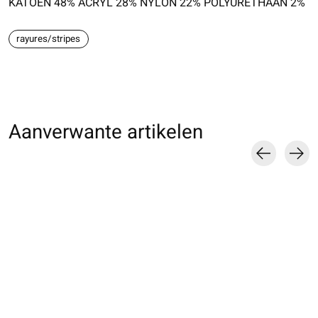
KATOEN 48% ACRYL 28% NYLON 22% POLYURETHAAN 2%
rayures/stripes
Aanverwante artikelen
Carousel items