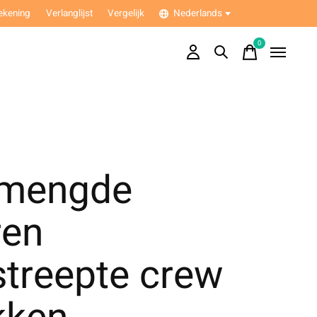
ekening
Verlanglijst
Vergelijk
Nederlands
0
items
mengde
ren
streepte crew