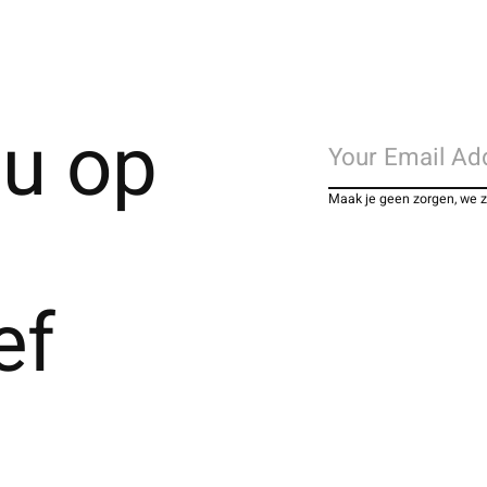
u op
Maak je geen zorgen, we 
ef