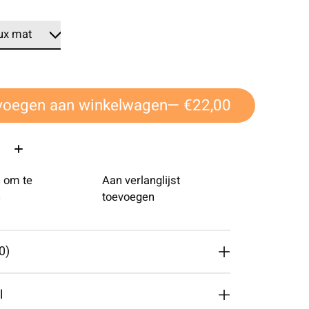
voegen aan winkelwagen
— €22,00
 om te
Aan verlanglijst
n
toevoegen
0)
l