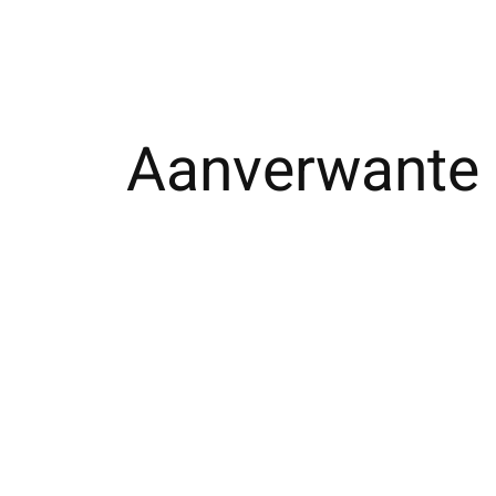
Aanverwante 
Carousel items