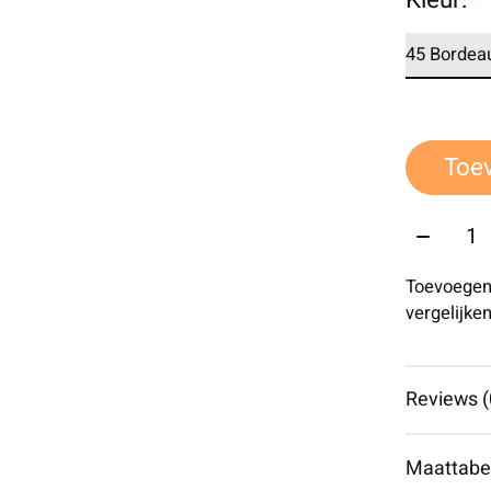
Kleur:
*
Toe
Aantal:
Toevoegen
vergelijke
Reviews (
Maattabe