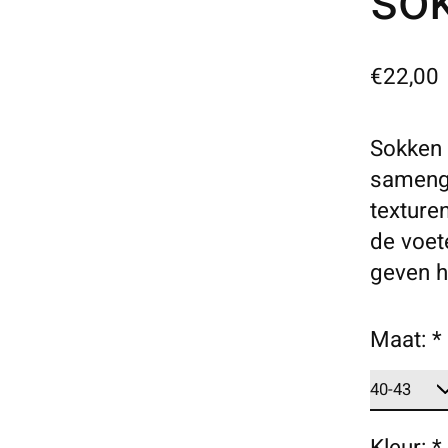
so
€22,00
Sokken 
samenge
texturen
de voet
geven h
Maat:
*