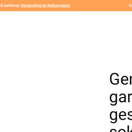
140 aankoop
Verzending en Retourneren
R
Ge
ga
ge