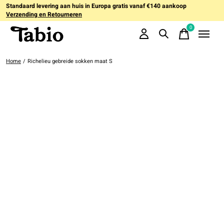
Standaard levering aan huis in Europa gratis vanaf €140 aankoop
Verzending en Retourneren
0
items
Home
/
Richelieu gebreide sokken maat S