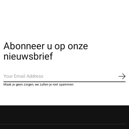
The rating of thi
€28,00
Abonneer u op onze
nieuwsbrief
Ab
Maak je geen zorgen, we zullen je niet spammen