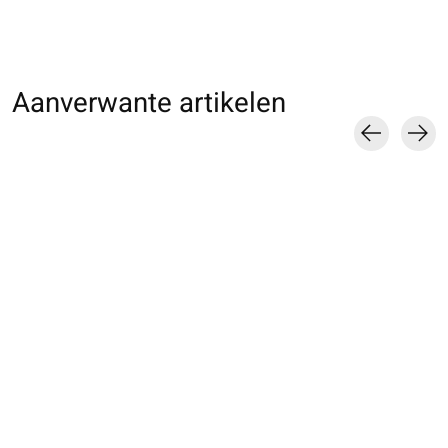
Aanverwante artikelen
Carousel items
011170151 CH fine
011160100 CH Loose
082149096 MC u
en coton style Loose
socks
à côtes large Tab
Cotton M
€16,00
€23,00