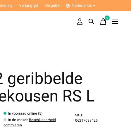
ekening
Verlanglijst
Vergelijk
Nederlands
0
items
 geribbelde
iekousen RS L
In voorraad online (5)
SKU:
In de winkel
:
Beschikbaarheid
06217038425
controleren