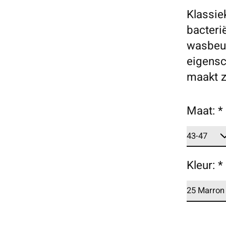
Klassie
bacteri
wasbeu
eigensc
maakt z
Maat:
*
Kleur:
*