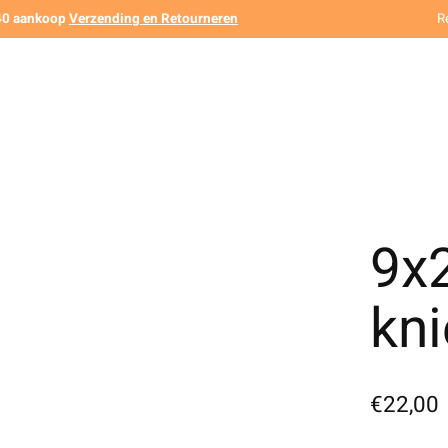
140 aankoop
Verzending en Retourneren
R
9x2
kn
€22,00