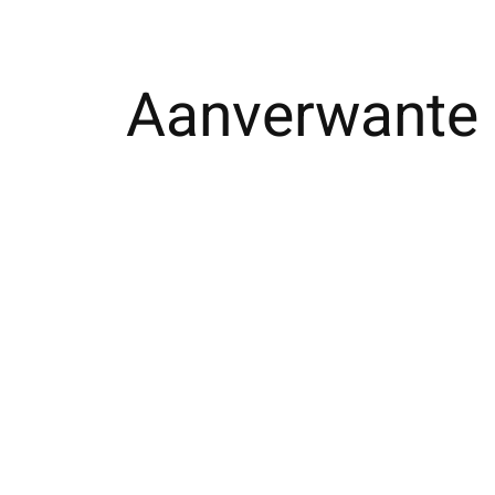
Aanverwante 
Carousel items