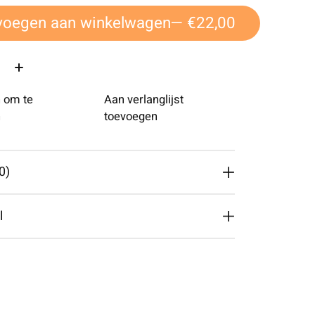
voegen aan winkelwagen
— €22,00
 om te
Aan verlanglijst
n
toevoegen
0)
l