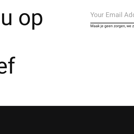
u op
Maak je geen zorgen, we 
ef