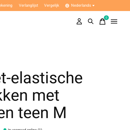
ekening
Verlanglijst
Vergelijk
Nederlands
0
items
t-elastische
kken met
en teen M
In voorraad online (1)