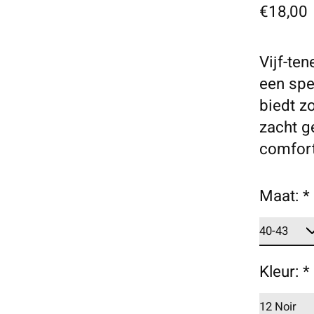
€18,00
Vijf-te
een spe
biedt z
zacht g
comfort
Maat:
*
Kleur:
*