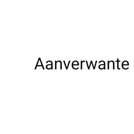
Aanverwante 
Carousel items