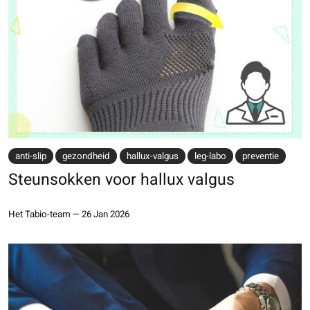
anti-slip
gezondheid
hallux-valgus
leg-labo
preventie
Steunsokken voor hallux valgus
Het Tabio-team
—
26 Jan 2026