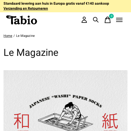
Standaard levering aan huis in Europa gratis vanaf €140 aankoop
Verzending en Retourneren
0
items
Home
/
Le Magazine
Le Magazine