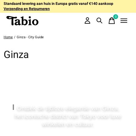
Standaard levering aan huis in Europa gratis vanaf €140 aankoop
Verzending en Retourneren
0
items
Home
/
Ginza - City Guide
Ginza
Ontdek de tijdloze elegantie van Ginza,
het iconische district van Tokyo voor luxe
winkelen en cultuur.