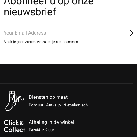
Abonneer u op onze
nieuwsbrief
Ab
Maak je geen zorgen, we zullen je niet spammen
Diensten op maat
Borduur | Anti-slip | Niet-elastisch
Afhaling in de winkel
Bereid in 2 uur