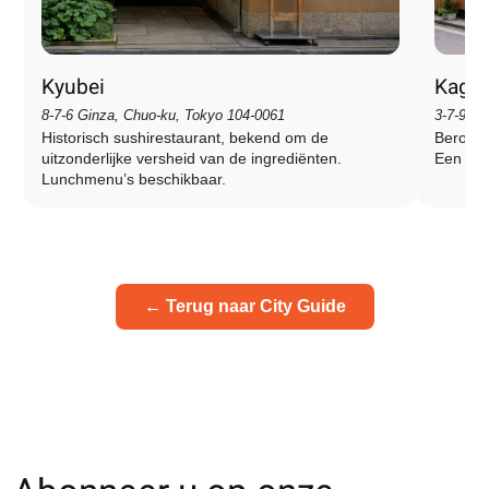
Kyubei
Kagar
8-7-6 Ginza, Chuo-ku, Tokyo 104-0061
3-7-9 Gi
Historisch sushirestaurant, bekend om de
Beroemd
uitzonderlijke versheid van de ingrediënten.
Een zee
Lunchmenu’s beschikbaar.
← Terug naar City Guide