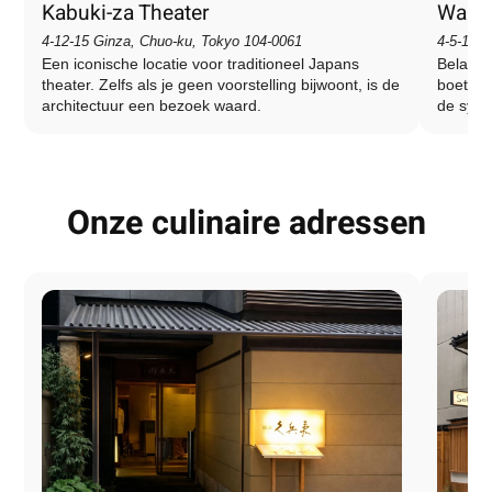
Kabuki-za Theater
Wako 
4-12-15 Ginza, Chuo-ku, Tokyo 104-0061
4-5-11 G
Een iconische locatie voor traditioneel Japans
Belangr
theater. Zelfs als je geen voorstelling bijwoont, is de
boetiek
architectuur een bezoek waard.
de symb
Onze culinaire adressen