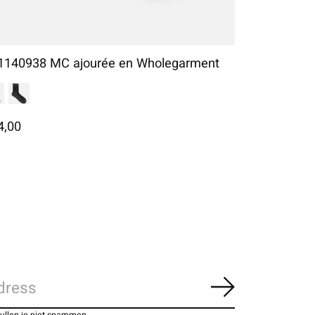
1140938 MC ajourée en Wholegarment
4,00
Abonneer
zullen je niet spammen