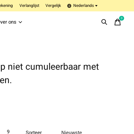
ekening
Verlanglijst
Vergelijk
Nederlands
0
items
ver ons
op niet cumuleerbaar met
en.
9
Sorteer
Nieuwste