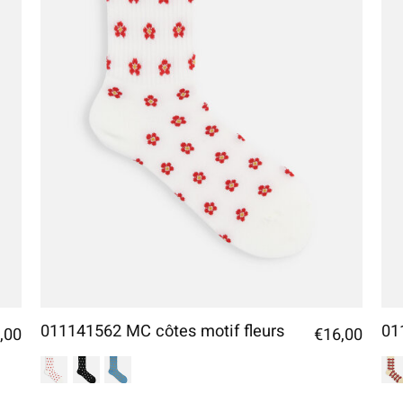
011141562 MC côtes motif fleurs
01
,00
€16,00