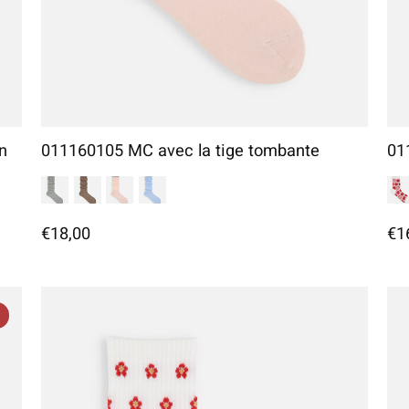
n
011160105 MC avec la tige tombante
01
€18,00
€1