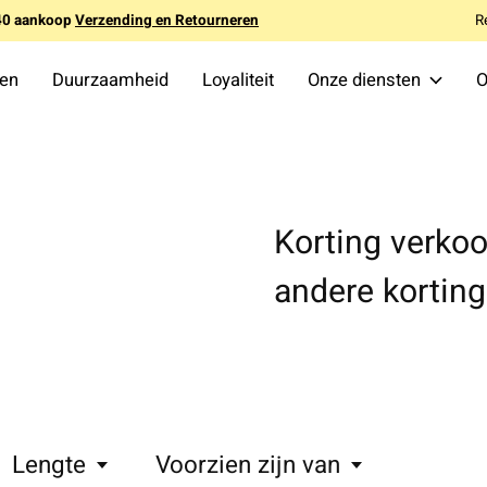
140 aankoop
Verzending en Retourneren
R
ten
Duurzaamheid
Loyaliteit
Onze diensten
O
Korting verko
andere korting
Lengte
Voorzien zijn van