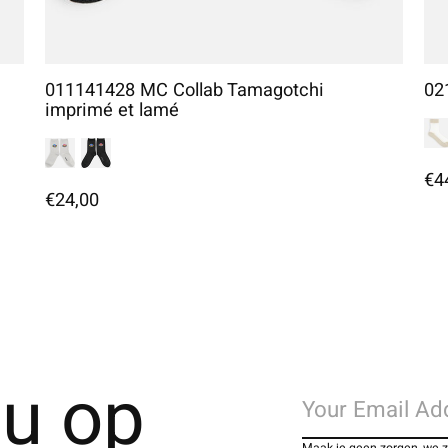
011141428 MC Collab Tamagotchi
02
imprimé et lamé
€4
€24,00
u op
Maak je geen zorgen, we 