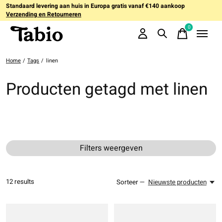
Standaard levering aan huis in Europa gratis vanaf €140 aankoop
Verzending en Retourneren
0
items
Home
/
Tags
/
linen
Producten getagd met linen
Filters weergeven
12
results
Sorteer —
Nieuwste producten