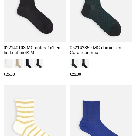
022140103 MC côtes 1x1 en
062142359 MC damier en
lin Linificio® M
Coton/Lin mix
€26,00
€22,00