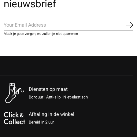
nieuwsbrief
Ab
Maak je geen zorgen, we zullen je niet spammen
Diensten op maat
Borduur | Anti-slip | Niet-elastisch
Afhaling in de winkel
Bereid in 2 uur