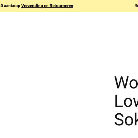
140 aankoop
Verzending en Retourneren
R
Wol
Lo
So