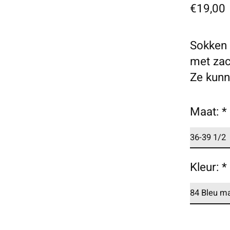
€19,00
Sokken 
met zac
Ze kunne
Maat:
*
Kleur:
*