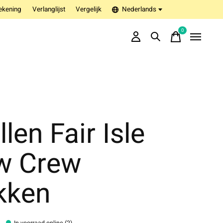
ekening
Verlanglijst
Vergelijk
Nederlands
0
items
len Fair Isle
w Crew
kken
In voorraad online (2)