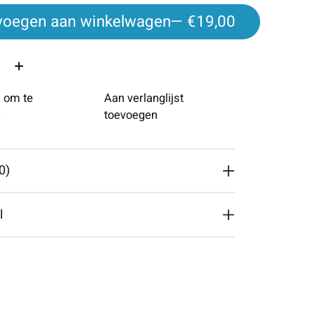
voegen aan winkelwagen
— €19,00
 om te
Aan verlanglijst
n
toevoegen
0)
l