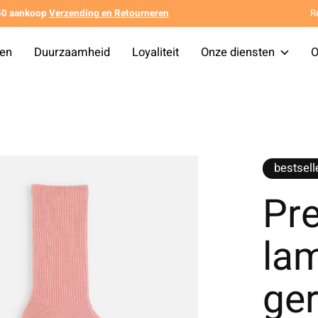
140 aankoop
Verzending en Retourneren
R
ten
Duurzaamheid
Loyaliteit
Onze diensten
O
bestsell
Pr
lam
ger