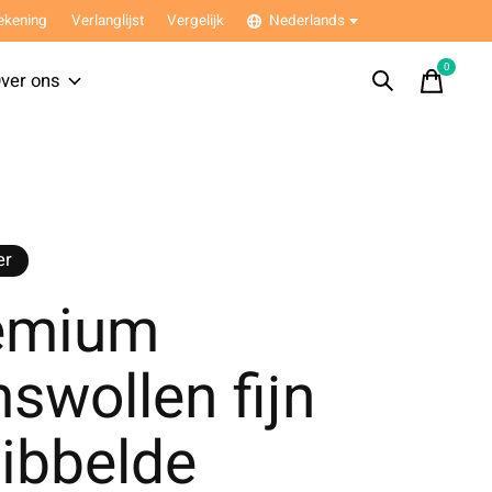
ekening
Verlanglijst
Vergelijk
Nederlands
0
items
ver ons
er
emium
swollen fijn
ibbelde