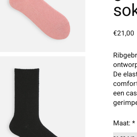
so
€21,00
Ribgebr
ontworp
De elas
comfort
een cas
gerimp
Maat:
*