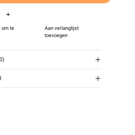
 om te
Aan verlanglijst
n
toevoegen
0)
l