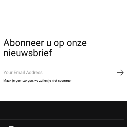
€7,00
€9,00
Abonneer u op onze
nieuwsbrief
Ab
Maak je geen zorgen, we zullen je niet spammen