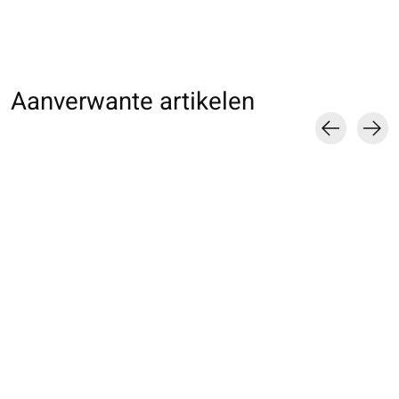
Aanverwante artikelen
Carousel items
011780010 BL 60D
011773800 MB
011770061 MB 7
BASIC Soft Fit 17D
basique
€10,00