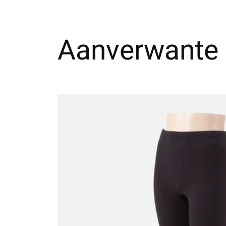
Aanverwante 
Carousel items