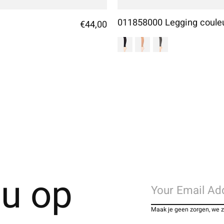
011858000 Legging coul
€44,00
u op
Maak je geen zorgen, we 