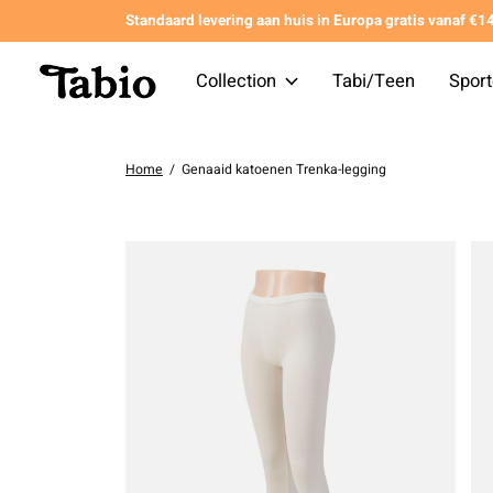
Standaard levering aan huis in Europa gratis vanaf €
Collection
Tabi/Teen
Spor
Home
/
Genaaid katoenen Trenka-legging