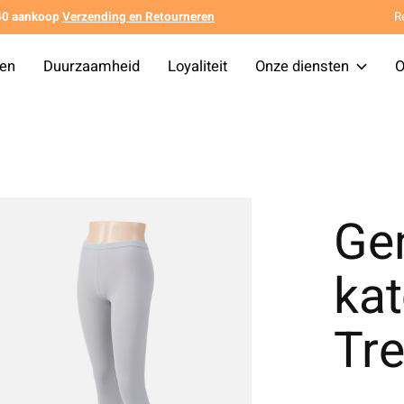
140 aankoop
Verzending en Retourneren
R
ten
Duurzaamheid
Loyaliteit
Onze diensten
O
Ge
ka
Tre