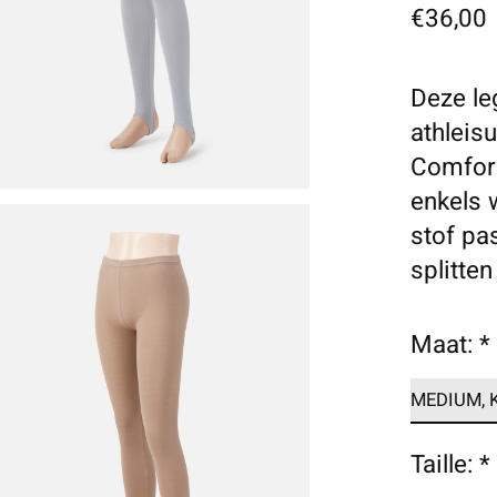
€36,00
Deze le
athleisu
Comfort
enkels 
stof pa
splitten
Maat:
*
Taille:
*