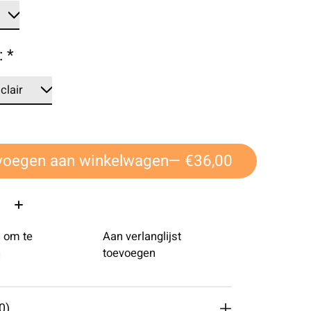
:
*
voegen aan winkelwagen
— €36,00
 om te
Aan verlanglijst
n
toevoegen
0)