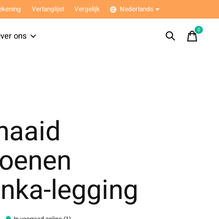
ekening
Verlanglijst
Vergelijk
Nederlands
0
items
ver ons
naaid
toenen
nka-legging
In voorraad online (1)