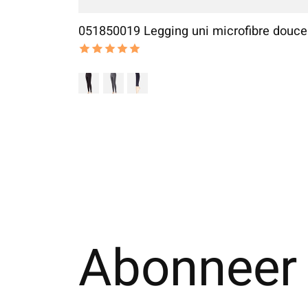
051850019 Legging uni microfibre douce
The rating of this product is
5
out of 5
Abonneer 