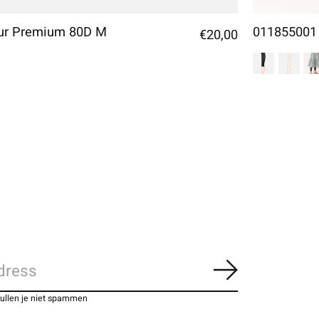
eur Premium 80D M
011855001 
€20,00
Abonneer
zullen je niet spammen