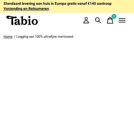
Standaard levering aan huis in Europa gratis vanaf €140 aankoop
Verzending en Retourneren
0
items
Home
/
Legging van 100% ultrafijne merinowol