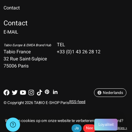
Contact
Nederlands
Deutsch
Contact
E-MAIL
English
Français
TEL
Tabio Europe & EMEA Brand Hub
Tabio France
+33 (0)1 43 26 28 12
Español
32 Rue Saint-Sulpice
75006 Paris
Italiano
Português
Nederlands
RSS-feed
© Copyright 2026 TABIO E-SHOP Paris
Wij slaan cookies op om onze website te verbeteren. Is dat akkoord?
Loyaliteit
Ja
Nee
Meer over cookies »