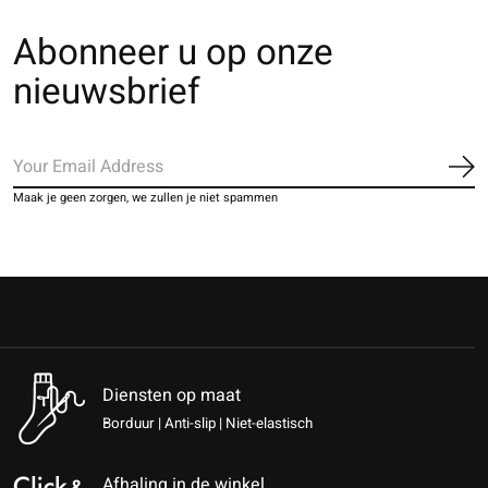
Abonneer u op onze
nieuwsbrief
Ab
Maak je geen zorgen, we zullen je niet spammen
Diensten op maat
Borduur | Anti-slip | Niet-elastisch
Afhaling in de winkel