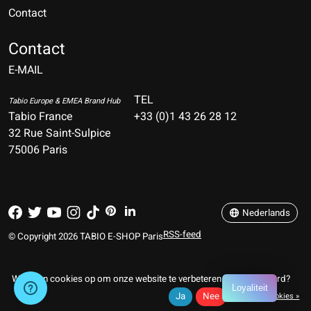
Contact
Nederlands
Deutsch
Contact
E-MAIL
English
Français
TEL
Tabio Europe & EMEA Brand Hub
Tabio France
+33 (0)1 43 26 28 12
Español
32 Rue Saint-Sulpice
75006 Paris
Italiano
Português
Nederlands
RSS-feed
© Copyright 2026 TABIO E-SHOP Paris
Wij slaan cookies op om onze website te verbeteren. Is dat akkoord?
Loyaliteit
Ja
Nee
Meer over cookies »