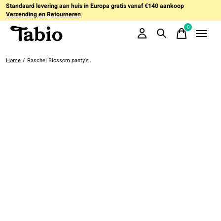
Standaard levering aan huis in Europa gratis vanaf €140 aankoop
Verzending en Retourneren
0
items
Home
/
Raschel Blossom panty's