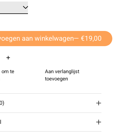
voegen aan winkelwagen
— €19,00
 om te
Aan verlanglijst
n
toevoegen
0)
l