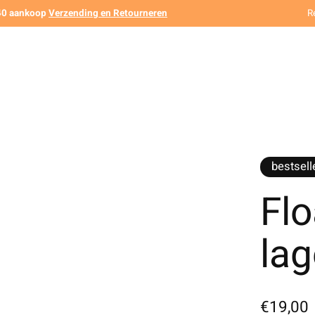
140 aankoop
Verzending en Retourneren
R
bestsell
Flo
la
€19,00