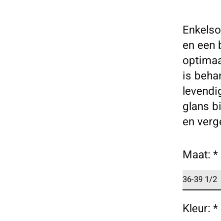
Enkelso
en een 
optimaa
is beha
levendi
glans bi
en verg
Maat:
*
Kleur:
*