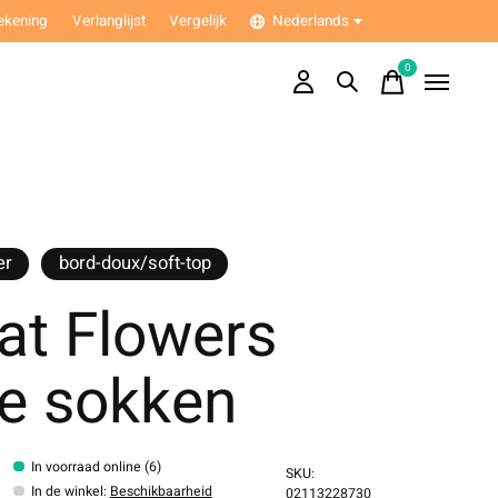
ekening
Verlanglijst
Vergelijk
Nederlands
0
items
er
bord-doux/soft-top
at Flowers
ge sokken
In voorraad online (6)
SKU:
In de winkel
:
Beschikbaarheid
02113228730