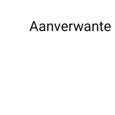
Aanverwante 
Carousel items