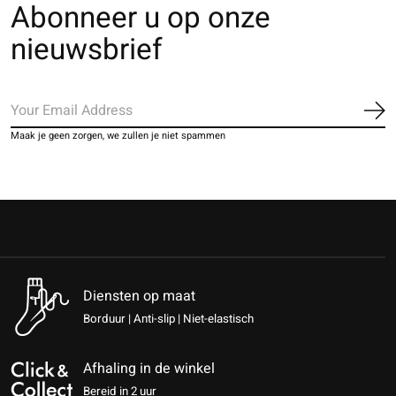
Abonneer u op onze
nieuwsbrief
Ab
Maak je geen zorgen, we zullen je niet spammen
Diensten op maat
Borduur | Anti-slip | Niet-elastisch
Afhaling in de winkel
Bereid in 2 uur