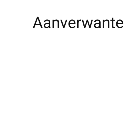
Aanverwante 
Carousel items