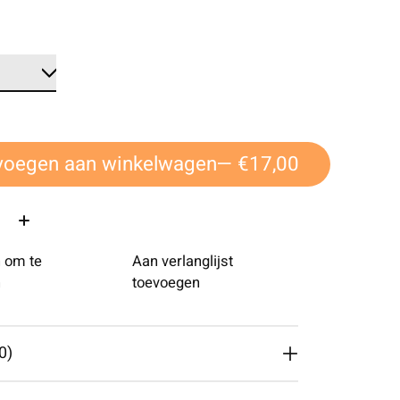
voegen aan winkelwagen
— €17,00
 om te
Aan verlanglijst
n
toevoegen
0)