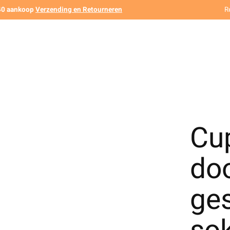
140 aankoop
Verzending en Retourneren
R
Cu
do
ges