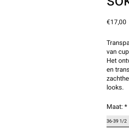
so
€17,00
Transpa
van cup
Het on
en tran
zachthe
looks.
Maat:
*