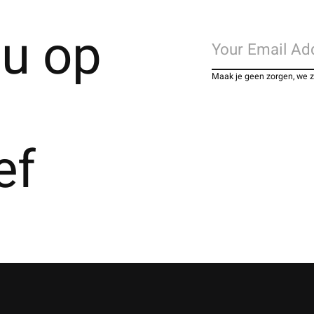
u op
Maak je geen zorgen, we 
ef