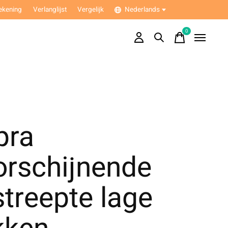
ekening
Verlanglijst
Vergelijk
Nederlands
0
items
pra
orschijnende
treepte lage