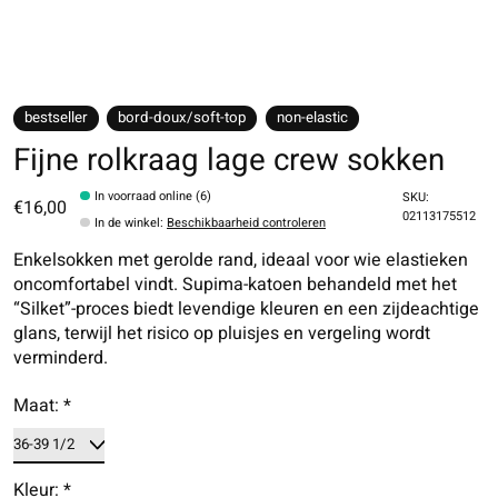
bestseller
bord-doux/soft-top
non-elastic
Fijne rolkraag lage crew sokken
In voorraad online (6)
SKU:
€16,00
02113175512
In de winkel
:
Beschikbaarheid controleren
Enkelsokken met gerolde rand, ideaal voor wie elastieken
oncomfortabel vindt. Supima-katoen behandeld met het
“Silket”-proces biedt levendige kleuren en een zijdeachtige
glans, terwijl het risico op pluisjes en vergeling wordt
verminderd.
Maat:
*
Kleur:
*