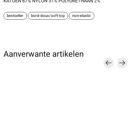
KATOEN 67% NYLON 31% POLYURETHAAN 2%
bestseller
bord-doux/soft-top
non-elastic
Aanverwante artikelen
Carousel items