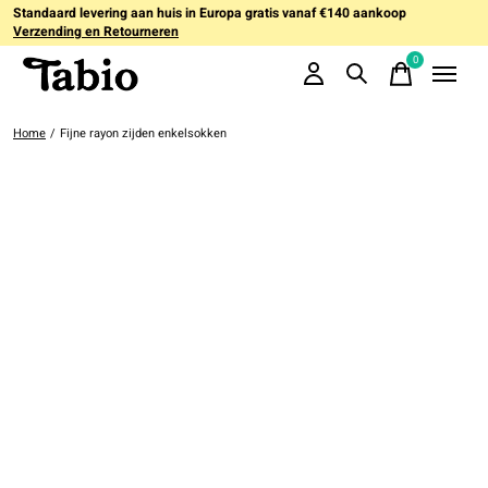
Standaard levering aan huis in Europa gratis vanaf €140 aankoop
Verzending en Retourneren
0
items
Home
/
Fijne rayon zijden enkelsokken