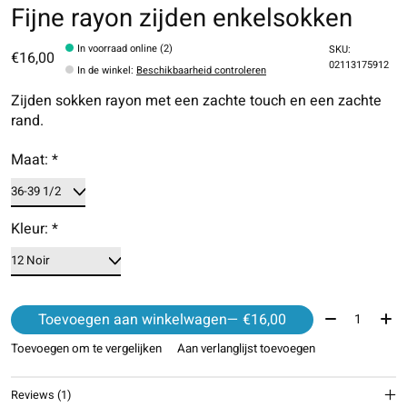
Fijne rayon zijden enkelsokken
In voorraad online (2)
SKU:
€16,00
02113175912
In de winkel
:
Beschikbaarheid controleren
Zijden sokken rayon met een zachte touch en een zachte
rand.
Maat:
*
Kleur:
*
Aantal:
Toevoegen aan winkelwagen
— €16,00
Toevoegen om te vergelijken
Aan verlanglijst toevoegen
Reviews (1)
The rating of this product is
4
out of 5