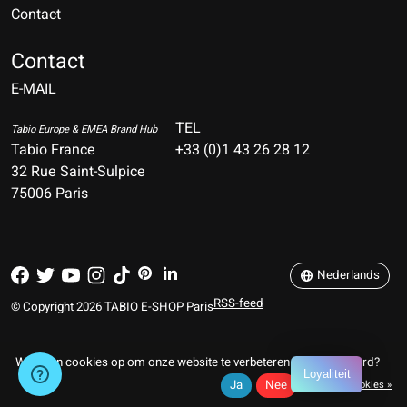
Contact
Nederlands
Deutsch
Contact
E-MAIL
English
Français
TEL
Tabio Europe & EMEA Brand Hub
Tabio France
+33 (0)1 43 26 28 12
Español
32 Rue Saint-Sulpice
75006 Paris
Italiano
Português
Nederlands
RSS-feed
© Copyright 2026 TABIO E-SHOP Paris
Wij slaan cookies op om onze website te verbeteren. Is dat akkoord?
Loyaliteit
Ja
Nee
Meer over cookies »