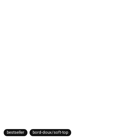
bestseller
bord-doux/soft-top