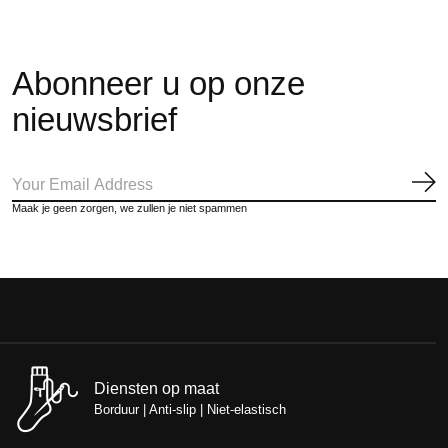
Abonneer u op onze
nieuwsbrief
Ab
Maak je geen zorgen, we zullen je niet spammen
Diensten op maat
Borduur | Anti-slip | Niet-elastisch