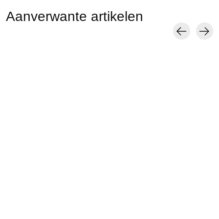
Aanverwante artikelen
Carousel items
051130118 SQ Tabi
051190014 Toe-cover
051190029 Toe-c
soie unie Catéchine
5 orteils en soie S
5 orteils en soie
M
€14,00
€14,00
€23,00