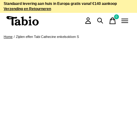
Standaard levering aan huis in Europa gratis vanaf €140 aankoop
Verzending en Retourneren
0
items
Home
/
Zijden effen Tabi Cathecine enkelsokken S