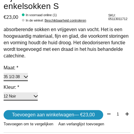
enkelsokken S
In voorraad online (1)
SKU:
€23,00
05113011712
In de winkel
:
Beschikbaarheid controleren
absorberende sokken en vrijgeven van vocht. Het is een
hoogwaardig materiaal, fijn en glad, die voorkomt storingen
en vorming houdt de huid droog. Het deodoriseren functie
wordt toegevoegd met een draad in het huis behandelde
catechine.
Maat:
*
Kleur:
*
Aantal:
Toevoegen aan winkelwagen
— €23,00
Toevoegen om te vergelijken
Aan verlanglijst toevoegen